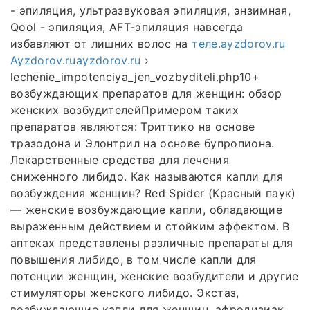
- эпиляция, ультразвуковая эпиляция, энзимная,
Qool - эпиляция, AFT-эпиляция навсегда
избавляют от лишних волос на
теле.ayzdorov.ru
Ayzdorov.ruayzdorov.ru
›
lechenie_impotenciya_jen_vozbyditeli.php10+
возбуждающих препаратов для женщин: обзор
женских возбудителейПримером таких
препаратов являются: Триттико на основе
тразодона и Элонтрил на основе бупропиона.
Лекарственные средства для лечения
сниженного либидо. Как называются капли для
возбуждения женщин? Red Spider (Красный паук)
— женские возбуждающие капли, обладающие
выраженным действием и стойким эффектом. В
аптеках представлены различные препараты для
повышения либидо, в том числе капли для
потенции женщин, женские возбудители и другие
стимуляторы женского либидо. Экстаз,
возбуждающие капли для женщин, афродизиак