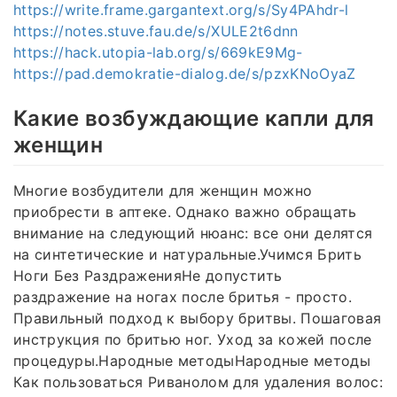
https://write.frame.gargantext.org/s/Sy4PAhdr-l
https://notes.stuve.fau.de/s/XULE2t6dnn
https://hack.utopia-lab.org/s/669kE9Mg-
https://pad.demokratie-dialog.de/s/pzxKNoOyaZ
Какие возбуждающие капли для
женщин
Многие возбудители для женщин можно
приобрести в аптеке. Однако важно обращать
внимание на следующий нюанс: все они делятся
на синтетические и натуральные.Учимся Брить
Ноги Без РаздраженияНе допустить
раздражение на ногах после бритья - просто.
Правильный подход к выбору бритвы. Пошаговая
инструкция по бритью ног. Уход за кожей после
процедуры.Народные методыНародные методы
Как пользоваться Риванолом для удаления волос: