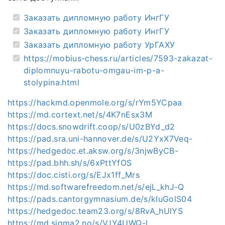
Заказать дипломную работу ИнгГУ
Заказать дипломную работу ИнгГУ
Заказать дипломную работу УрГАХУ
https://mobius-chess.ru/articles/7593-zakazat-
diplomnuyu-rabotu-omgau-im-p-a-
stolypina.html
https://hackmd.openmole.org/s/rYm5YCpaa
https://md.cortext.net/s/4K7nEsx3M
https://docs.snowdrift.coop/s/U0zBYd_d2
https://pad.sra.uni-hannover.de/s/U2YxX7Veq-
https://hedgedoc.et.aksw.org/s/3njwByCB-
https://pad.bhh.sh/s/6xPttYfOS
https://doc.cisti.org/s/EJx1ff_Mrs
https://md.softwarefreedom.net/s/ejL_khJ-Q
https://pads.cantorgymnasium.de/s/kIuGolS04
https://hedgedoc.team23.org/s/8RvA_hUlYS
https://md.sigma2.no/s/VJY4UWQ-l