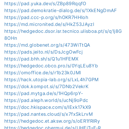
https://pad.yuka.dev/s/ZBp89RqqfO
https://pad.demokratie-dialog.de/s/1XkENgDmAF
https://pad.ccc-p.org/s/hOKR7HHIoh
https://md.micronited.de/s/HkZ53JAyzl
https://hedgedoc.dsor.isr.tecnico.ulisboa.pt/s/q1j8G
8OHn
https://md.globenet.org/s/473WiTtQA
https://pads.jeito.nl/s/DsJcgOwFcj
https://pad.bhh.sh/s/Q1u1HFEMX
https://hedgedoc.obco.pro/s/0YqLEu8Yb
https://omoffice.de/s/r1b23k0JMl
https://hack.utopia-lab.org/s/LxL4h7GPM
https://dok.kompot.si/s/7DNb2VekrK
https://pad.mytga.de/s/1HQp6rpY-
https://pad.aleph.world/s/ucNj9oPdc
https://doc.hkispace.com/s/lExk17kX9
https://pad.nantes.cloud/s/x7fxSkLrvM
https://hedgedoc.et.aksw.org/s/oER1fRlRy
https://hedgedoc.obermui.de/s/UHEiTuF-R_