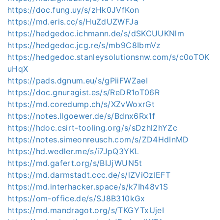
https://doc.fung.uy/s/zHk0JVfKon
https://md.eris.cc/s/HuZdUZWFJa
https://hedgedoc.ichmann.de/s/dSKCUUKNlm
https://hedgedoc.jcg.re/s/mb9C8IbmVz
https://hedgedoc.stanleysolutionsnw.com/s/c0oTOK
uHqX
https://pads.dgnum.eu/s/gPiiFWZaeI
https://doc.gnuragist.es/s/ReDR1oT06R
https://md.coredump.ch/s/XZvWoxrGt
https://notes.llgoewer.de/s/Bdnx6Rx1f
https://hdoc.csirt-tooling.org/s/sDzhl2hYZc
https://notes.simeonreusch.com/s/ZD4HdInMD
https://hd.wedler.me/s/i7JpQ3YKL
https://md.gafert.org/s/BIJjWUN5t
https://md.darmstadt.ccc.de/s/lZViOzIEFT
https://md.interhacker.space/s/k7Ih48v1S
https://om-office.de/s/SJ8B310kGx
https://md.mandragot.org/s/TKGYTxUjeI