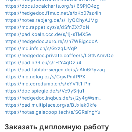
https://docs.localcharts.org/s/I69PjO4zg
https://hedgedoc.ffmuc.net/s/bKb07sz4ln
https://notes.rabjerg.de/s/HyQChyAJMg
https://md.rappet.xyz/s/dSfnZXt7bN
https://pad.koeln.ccc.de/s/1j-sTMX5e
https://hedgedoc.auro.re/s/n7WBigcqcA
https://md.infs.ch/s/GxzqfJVqP
https://hedgedoc.private.coffee/s/LGtNAmvDe
https://pad.n39.eu/s/rFtY4qDzu4
https://pad.fablab-siegen.de/s/aAki6Gyvaq
https://md.nolog.cz/s/CgwPmfPPX
https://md.coredump.ch/s/xYV1t1-Pm
https://doc.spiegie.de/s/Vc9ySrju1
https://hedgedoc.inqbus.de/s/j2y4gWsm_
https://pad.multiplace.org/s/BJxlak0kfe
https://notas.gaiacoop.tech/s/SGRslYgYu
Заказать дипломную работу