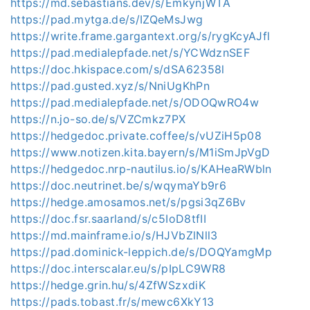
https://md.sebastians.dev/s/EmkynjWTA
https://pad.mytga.de/s/IZQeMsJwg
https://write.frame.gargantext.org/s/rygKcyAJfl
https://pad.medialepfade.net/s/YCWdznSEF
https://doc.hkispace.com/s/dSA62358l
https://pad.gusted.xyz/s/NniUgKhPn
https://pad.medialepfade.net/s/ODOQwRO4w
https://n.jo-so.de/s/VZCmkz7PX
https://hedgedoc.private.coffee/s/vUZiH5p08
https://www.notizen.kita.bayern/s/M1iSmJpVgD
https://hedgedoc.nrp-nautilus.io/s/KAHeaRWbln
https://doc.neutrinet.be/s/wqymaYb9r6
https://hedge.amosamos.net/s/pgsi3qZ6Bv
https://doc.fsr.saarland/s/c5IoD8tfII
https://md.mainframe.io/s/HJVbZlNll3
https://pad.dominick-leppich.de/s/DOQYamgMp
https://doc.interscalar.eu/s/pIpLC9WR8
https://hedge.grin.hu/s/4ZfWSzxdiK
https://pads.tobast.fr/s/mewc6XkY13