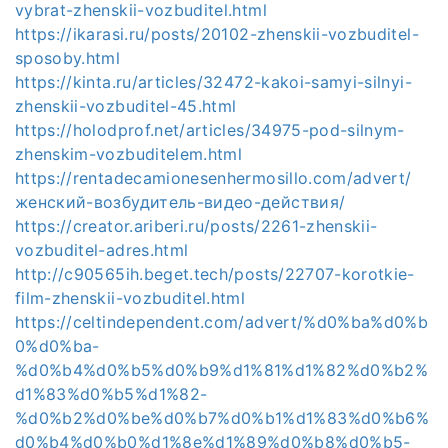
vybrat-zhenskii-vozbuditel.html
https://ikarasi.ru/posts/20102-zhenskii-vozbuditel-
sposoby.html
https://kinta.ru/articles/32472-kakoi-samyi-silnyi-
zhenskii-vozbuditel-45.html
https://holodprof.net/articles/34975-pod-silnym-
zhenskim-vozbuditelem.html
https://rentadecamionesenhermosillo.com/advert/
женский-возбудитель-видео-действия/
https://creator.ariberi.ru/posts/2261-zhenskii-
vozbuditel-adres.html
http://c90565ih.beget.tech/posts/22707-korotkie-
film-zhenskii-vozbuditel.html
https://celtindependent.com/advert/%d0%ba%d0%b
0%d0%ba-
%d0%b4%d0%b5%d0%b9%d1%81%d1%82%d0%b2%
d1%83%d0%b5%d1%82-
%d0%b2%d0%be%d0%b7%d0%b1%d1%83%d0%b6%
d0%b4%d0%b0%d1%8e%d1%89%d0%b8%d0%b5-