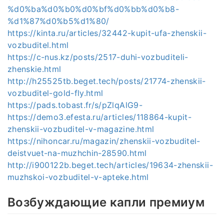
%d0%ba%d0%b0%d0%bf%d0%bb%d0%b8-
%d1%87%d0%b5%d1%80/
https://kinta.ru/articles/32442-kupit-ufa-zhenskii-
vozbuditel.html
https://c-nus.kz/posts/2517-duhi-vozbuditeli-
zhenskie.html
http://h25525tb.beget.tech/posts/21774-zhenskii-
vozbuditel-gold-fly.html
https://pads.tobast.fr/s/pZlqAlG9-
https://demo3.efesta.ru/articles/118864-kupit-
zhenskii-vozbuditel-v-magazine.html
https://nihoncar.ru/magazin/zhenskii-vozbuditel-
deistvuet-na-muzhchin-28590.html
http://i900122b.beget.tech/articles/19634-zhenskii-
muzhskoi-vozbuditel-v-apteke.html
Возбуждающие капли премиум