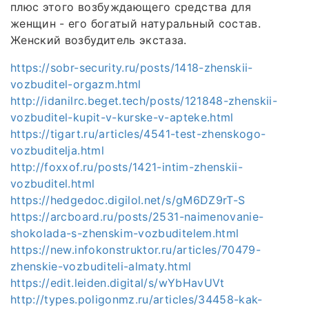
плюс этого возбуждающего средства для
женщин - его богатый натуральный состав.
Женский возбудитель экстаза.
https://sobr-security.ru/posts/1418-zhenskii-
vozbuditel-orgazm.html
http://idanilrc.beget.tech/posts/121848-zhenskii-
vozbuditel-kupit-v-kurske-v-apteke.html
https://tigart.ru/articles/4541-test-zhenskogo-
vozbuditelja.html
http://foxxof.ru/posts/1421-intim-zhenskii-
vozbuditel.html
https://hedgedoc.digilol.net/s/gM6DZ9rT-S
https://arcboard.ru/posts/2531-naimenovanie-
shokolada-s-zhenskim-vozbuditelem.html
https://new.infokonstruktor.ru/articles/70479-
zhenskie-vozbuditeli-almaty.html
https://edit.leiden.digital/s/wYbHavUVt
http://types.poligonmz.ru/articles/34458-kak-