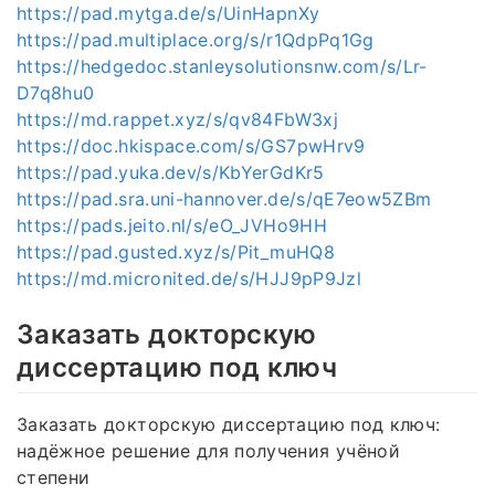
https://pad.mytga.de/s/UinHapnXy
https://pad.multiplace.org/s/r1QdpPq1Gg
https://hedgedoc.stanleysolutionsnw.com/s/Lr-
D7q8hu0
https://md.rappet.xyz/s/qv84FbW3xj
https://doc.hkispace.com/s/GS7pwHrv9
https://pad.yuka.dev/s/KbYerGdKr5
https://pad.sra.uni-hannover.de/s/qE7eow5ZBm
https://pads.jeito.nl/s/eO_JVHo9HH
https://pad.gusted.xyz/s/Pit_muHQ8
https://md.micronited.de/s/HJJ9pP9Jzl
Заказать докторскую
диссертацию под ключ
Заказать докторскую диссертацию под ключ:
надёжное решение для получения учёной
степени