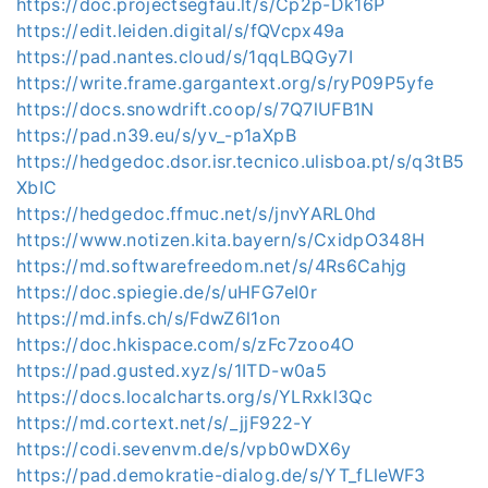
https://doc.projectsegfau.lt/s/Cp2p-Dk16P
https://edit.leiden.digital/s/fQVcpx49a
https://pad.nantes.cloud/s/1qqLBQGy7I
https://write.frame.gargantext.org/s/ryP09P5yfe
https://docs.snowdrift.coop/s/7Q7lUFB1N
https://pad.n39.eu/s/yv_-p1aXpB
https://hedgedoc.dsor.isr.tecnico.ulisboa.pt/s/q3tB5
XbIC
https://hedgedoc.ffmuc.net/s/jnvYARL0hd
https://www.notizen.kita.bayern/s/CxidpO348H
https://md.softwarefreedom.net/s/4Rs6Cahjg
https://doc.spiegie.de/s/uHFG7eI0r
https://md.infs.ch/s/FdwZ6l1on
https://doc.hkispace.com/s/zFc7zoo4O
https://pad.gusted.xyz/s/1ITD-w0a5
https://docs.localcharts.org/s/YLRxkl3Qc
https://md.cortext.net/s/_jjF922-Y
https://codi.sevenvm.de/s/vpb0wDX6y
https://pad.demokratie-dialog.de/s/YT_fLleWF3