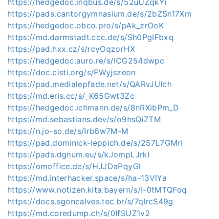
https://hedgedoc.inqbus.de/s/52uUZqkYi
https://pads.cantorgymnasium.de/s/2bZSn17Xm
https://hedgedoc.obco.pro/s/pAk_zrOoK
https://md.darmstadt.ccc.de/s/Sh0PgIFbxq
https://pad.hxx.cz/s/rcyOqzorHX
https://hedgedoc.auro.re/s/lCG254dwpc
https://doc.cisti.org/s/FWyjszeon
https://pad.medialepfade.net/s/QARvJUIch
https://md.eris.cc/s/_K65Gwt3Zc
https://hedgedoc.ichmann.de/s/8nRXibPm_D
https://md.sebastians.dev/s/o9hsQiZTM
https://n.jo-so.de/s/Irb6w7M-M
https://pad.dominick-leppich.de/s/2S7L7GMri
https://pads.dgnum.eu/s/kJompLJrkl
https://omoffice.de/s/HJJDaPqyGl
https://md.interhacker.space/s/ha-13VIYa
https://www.notizen.kita.bayern/s/I-0tMTQFoq
https://docs.sgoncalves.tec.br/s/7qIrcS49g
https://md.coredump.ch/s/0IfSUZ1v2