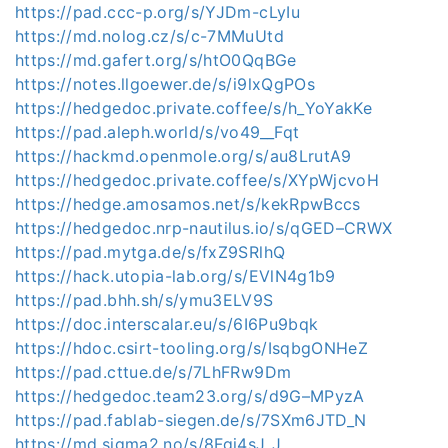
https://pad.ccc-p.org/s/YJDm-cLyIu
https://md.nolog.cz/s/c-7MMuUtd
https://md.gafert.org/s/htO0QqBGe
https://notes.llgoewer.de/s/i9lxQgPOs
https://hedgedoc.private.coffee/s/h_YoYakKe
https://pad.aleph.world/s/vo49__Fqt
https://hackmd.openmole.org/s/au8LrutA9
https://hedgedoc.private.coffee/s/XYpWjcvoH
https://hedge.amosamos.net/s/kekRpwBccs
https://hedgedoc.nrp-nautilus.io/s/qGED–CRWX
https://pad.mytga.de/s/fxZ9SRlhQ
https://hack.utopia-lab.org/s/EVlN4g1b9
https://pad.bhh.sh/s/ymu3ELV9S
https://doc.interscalar.eu/s/6I6Pu9bqk
https://hdoc.csirt-tooling.org/s/IsqbgONHeZ
https://pad.cttue.de/s/7LhFRw9Dm
https://hedgedoc.team23.org/s/d9G–MPyzA
https://pad.fablab-siegen.de/s/7SXm6JTD_N
https://md.sigma2.no/s/8Fgi4sJ_J