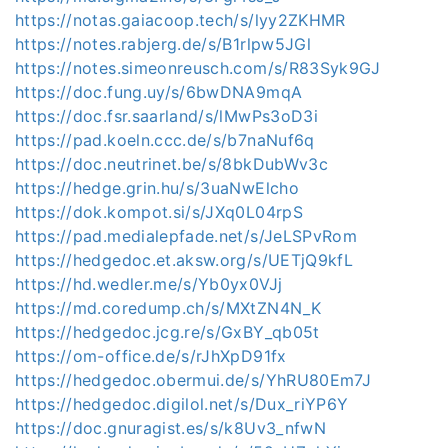
https://notas.gaiacoop.tech/s/lyy2ZKHMR
https://notes.rabjerg.de/s/B1rlpw5JGl
https://notes.simeonreusch.com/s/R83Syk9GJ
https://doc.fung.uy/s/6bwDNA9mqA
https://doc.fsr.saarland/s/lMwPs3oD3i
https://pad.koeln.ccc.de/s/b7naNuf6q
https://doc.neutrinet.be/s/8bkDubWv3c
https://hedge.grin.hu/s/3uaNwElcho
https://dok.kompot.si/s/JXq0L04rpS
https://pad.medialepfade.net/s/JeLSPvRom
https://hedgedoc.et.aksw.org/s/UETjQ9kfL
https://hd.wedler.me/s/Yb0yx0VJj
https://md.coredump.ch/s/MXtZN4N_K
https://hedgedoc.jcg.re/s/GxBY_qb05t
https://om-office.de/s/rJhXpD91fx
https://hedgedoc.obermui.de/s/YhRU80Em7J
https://hedgedoc.digilol.net/s/Dux_riYP6Y
https://doc.gnuragist.es/s/k8Uv3_nfwN