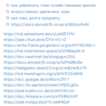
как увеличить член хозяйственным мылом
искусственно увеличить член
как секс долга продлить
https://docs.snowdrift.coop/s/X6Uko9vAt
https://md.sebastians.dev/s/
yA6D1YN-
https://pad.cttue.de/s/CF4-nFJ-G
https://write.frame.gargantext.org/s/H1YXG30n-l
https://md.interhacker.space/s/VbWdypN-6
https://doc.neutrinet.be/s/eqygyoClUL
https://docs.snowdrift.coop/s/hZPeQRo6e
https://hedgedoc.team23.org/s/nnB2wiEz7X
https://md.mandragot.org/s/dHVE23nQVQ
https://doc.spiegie.de/s/6Iurm3fY7
https://doc.fsr.saarland/s/wkCPQOLgDu
https://pad.koeln.ccc.de/s/mK2OtlJon
https://doc.hkispace.com/s/vFGBhUU41
https://pad.mytga.de/s/YLsw84QsF