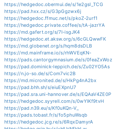
https://hedgedoc.obermui.de/s/1e2gsI_TCG
https://pad.hxx.cz/s/G3pGgzwx6j
https://hedgedoc.ffmuc.net/s/pkoZ-2urf1
https://hedgedoc.private.coffee/s/tA-jazrYA
https://md.gafert.org/s/7I-isgJK4
https://hedgedoc.et.aksw.org/s/6cGLQwwFK
https://md.globenet.org/s/hqm8dsDLB
https://md.mainframe.io/s/rhWVEqKN-
https://pads.cantorgymnasium.de/s/0feaZxWoz
https://pad.dominick-leppich.de/s/Zu02YO5As
https://n.jo-so.de/s/Com7vic2B
https://md.micronited.de/s/HkPg4nA2bx
https://pad.bhh.sh/s/eiuEXpnU7
https://pad.sra.uni-hannover.de/s/EQAaV4ZE0P
https://hedgedoc.syyrell.com/s/0wYlKf9tvH
https://pad.n39.eu/s/Kf0uKQn-V_
https://pads.tobast.fr/s/fo5phuWsqb
https://hedgedoc.jcg.re/s/6RqxDamyrA
https://hedge.grin.hu/s/vHUrNfkhLw