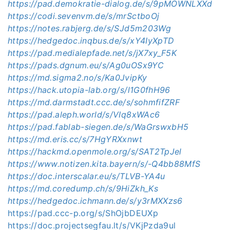
https://pad.demokratie-dialog.de/s/9pMOWNLXXd
https://codi.sevenvm.de/s/mrSctboOj
https://notes.rabjerg.de/s/SJd5m203Wg
https://hedgedoc.inqbus.de/s/xY4IyXpTD
https://pad.medialepfade.net/s/jX7xy_F5K
https://pads.dgnum.eu/s/Ag0uOSx9YC
https://md.sigma2.no/s/Ka0JvipKy
https://hack.utopia-lab.org/s/l1G0fhH96
https://md.darmstadt.ccc.de/s/sohmfifZRF
https://pad.aleph.world/s/VIq8xWAc6
https://pad.fablab-siegen.de/s/WaGrswxbH5
https://md.eris.cc/s/7HgYRXxnwt
https://hackmd.openmole.org/s/SAT2TpJel
https://www.notizen.kita.bayern/s/-Q4bb88MfS
https://doc.interscalar.eu/s/TLVB-YA4u
https://md.coredump.ch/s/9HiZkh_Ks
https://hedgedoc.ichmann.de/s/y3rMXXzs6
https://pad.ccc-p.org/s/ShOjbDEUXp
https://doc.projectsegfau.lt/s/VKjPzda9ul