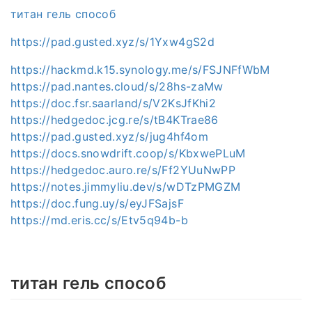
титан гель способ
https://pad.gusted.xyz/s/1Yxw4gS2d
https://hackmd.k15.synology.me/s/FSJNFfWbM
https://pad.nantes.cloud/s/28hs-zaMw
https://doc.fsr.saarland/s/V2KsJfKhi2
https://hedgedoc.jcg.re/s/tB4KTrae86
https://pad.gusted.xyz/s/jug4hf4om
https://docs.snowdrift.coop/s/KbxwePLuM
https://hedgedoc.auro.re/s/Ff2YUuNwPP
https://notes.jimmyliu.dev/s/wDTzPMGZM
https://doc.fung.uy/s/eyJFSajsF
https://md.eris.cc/s/Etv5q94b-b
титан гель способ